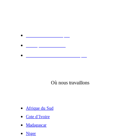
Ce que nous faisons
Élections Démocratiques
Participation Inclusive
Institutions et Processus Politiques
Où nous travaillons
Afrique du Sud
Cote d’Ivoire
Madagascar
Niger