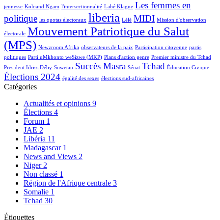
Les femmes en
jeunesse
Koloand Ngam
l'intersectionnalité
Labé Klague
liberia
politique
MIDI
les quotas électoraux
Lélé
Mission d'observation
Mouvement Patriotique du Salut
électorale
(MPS)
Newzroom Afrika
observateurs de la paix
Participation citoyenne
partis
politiques
Parti uMkhonto weSizwe (MKP)
Plans d'action genre
Premier ministre du Tchad
Succès Masra
Tchad
President Idriss Déby
Sowetan
Sénat
Éducation Civique
Élections 2024
égalité des sexes
élections sud-africaines
Catégories
Actualités et opinions
9
Élections
4
Forum
1
JAE
2
Libéria
11
Madagascar
1
News and Views
2
Niger
2
Non classé
1
Région de l'Afrique centrale
3
Somalie
1
Tchad
30
Étiquettes