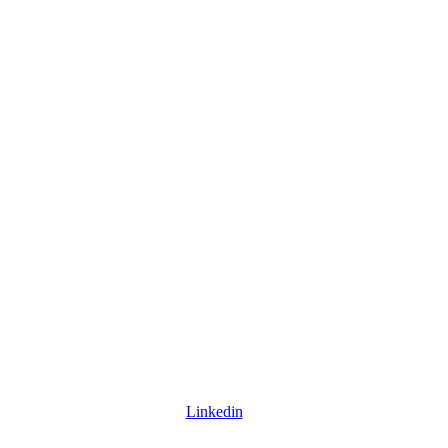
Linkedin
+27 11 381 6000