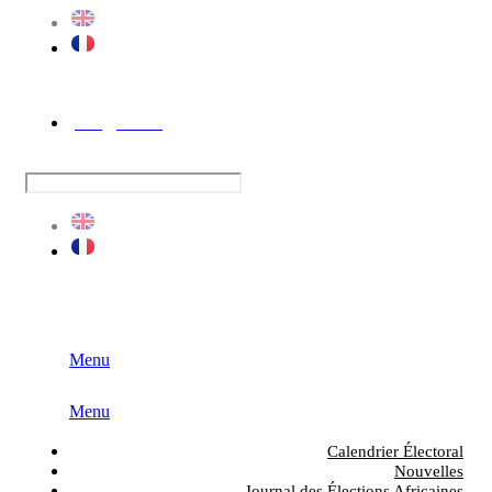
Contactez-nous sur
+27 11 381 6000
info@eisa.org
Menu
Menu
Calendrier Électoral
Nouvelles
Journal des Élections Africaines