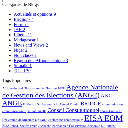
Catégories de Blogs
Actualités et opinions
9
Élections
4
Forum
1
JAE
2
Libéria
11
Madagascar
1
News and Views
2
Niger
2
Non classé
1
Région de l'Afrique centrale
3
Somalie
1
Tchad
30
Tags Populaires
Agence Nationale
Afrique du Sud Observation des élections MOE
de Gestion des Élections (ANGE)
ANC
ANGE
BRIDGE
Baïdessou Soukolgue
Bola Ahmed Tinubu
communication
Conseil Constitutionnel
communication organisationnelle
Danse Culturelle
EISA EOM
Déclaration de principes régissant les élections démocratiques
EISA Tchad. Société civile
et Abéché
Formation à l’observation électorale
IJR
interne