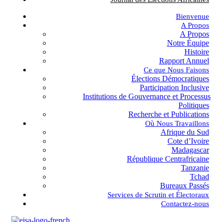
Bienvenue
A Propos
A Propos
Notre Équipe
Histoire
Rapport Annuel
Ce que Nous Faisons
Élections Démocratiques
Participation Inclusive
Institutions de Gouvernance et Processus
Politiques
Recherche et Publications
Où Nous Travaillons
Afrique du Sud
Cote d’Ivoire
Madagascar
République Centrafricaine
Tanzanie
Tchad
Bureaux Passés
Services de Scrutin et Électoraux
Contactez-nous