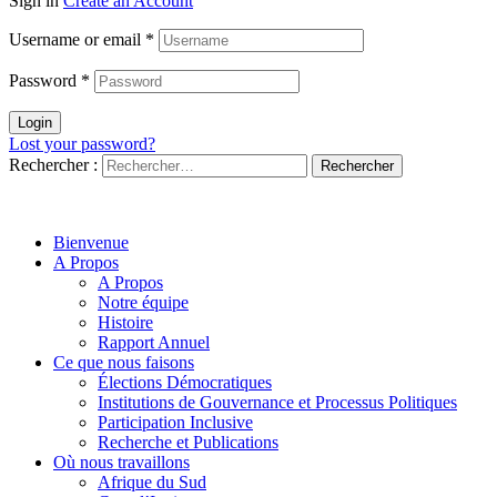
Sign in
Create an Account
Username or email
*
Password
*
Login
Lost your password?
Rechercher :
Handheld French
Bienvenue
A Propos
A Propos
Notre équipe
Histoire
Rapport Annuel
Ce que nous faisons
Élections Démocratiques
Institutions de Gouvernance et Processus Politiques
Participation Inclusive
Recherche et Publications
Où nous travaillons
Afrique du Sud