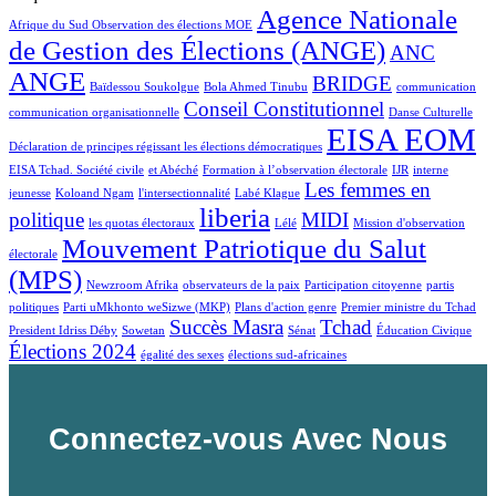
Agence Nationale
Afrique du Sud Observation des élections MOE
de Gestion des Élections (ANGE)
ANC
ANGE
BRIDGE
Baïdessou Soukolgue
Bola Ahmed Tinubu
communication
Conseil Constitutionnel
communication organisationnelle
Danse Culturelle
EISA EOM
Déclaration de principes régissant les élections démocratiques
EISA Tchad. Société civile
et Abéché
Formation à l’observation électorale
IJR
interne
Les femmes en
jeunesse
Koloand Ngam
l'intersectionnalité
Labé Klague
liberia
politique
MIDI
les quotas électoraux
Lélé
Mission d'observation
Mouvement Patriotique du Salut
électorale
(MPS)
Newzroom Afrika
observateurs de la paix
Participation citoyenne
partis
politiques
Parti uMkhonto weSizwe (MKP)
Plans d'action genre
Premier ministre du Tchad
Succès Masra
Tchad
President Idriss Déby
Sowetan
Sénat
Éducation Civique
Élections 2024
égalité des sexes
élections sud-africaines
Connectez-vous Avec Nous